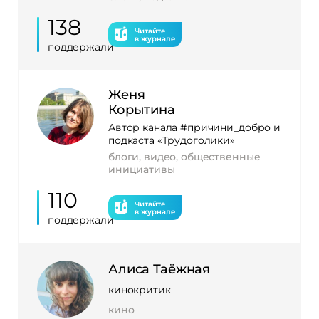
138
Читайте
в журнале
поддержали
Женя
Корытина
Автор канала #причини_добро и
подкаста «Трудоголики»
блоги, видео, общественные
инициативы
110
Читайте
в журнале
поддержали
Алиса Таёжная
кинокритик
кино