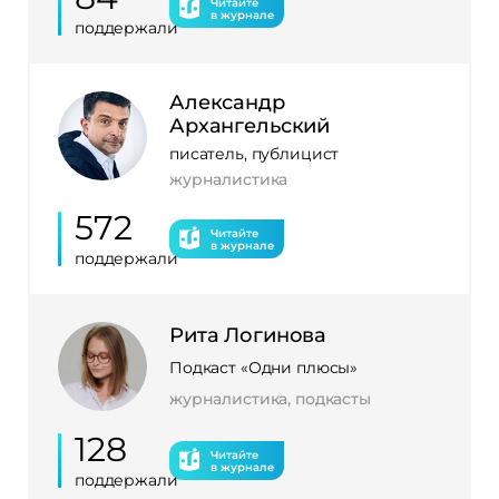
Читайте
в журнале
поддержали
Александр
Архангельский
писатель, публицист
журналистика
572
Читайте
в журнале
поддержали
Рита Логинова
Подкаст «Одни плюсы»
журналистика, подкасты
128
Читайте
в журнале
поддержали