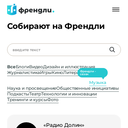
Собирают на Френдли
Все
Блоги
Видео
Дизайн и иллюстрация
Френдли -
Журналистика
Игры
Кино
Литература
сезон
Музыка
Наука и просвещение
Общественные инициативы
Подкасты
Театр
Технологии и инновации
Тренинги и курсы
Фото
«Радио Долин»