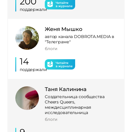
200
Читайте
в журнале
поддержали
Женя Мышко
автор канала DOBROTA.MEDIA в
"Телеграме"
блоги
14
Читайте
в журнале
поддержали
Таня Калинина
Создательница сообщества
Cheers Queers,
междисциплинарная
исследовательница
блоги