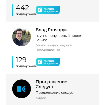
442
Читайте
в журнале
поддержали
Влад Гончарук
научно-популярный проект
SciOne
блоги, видео, наука и
просвещение
129
Читайте
в журнале
поддержали
Продолжение
Следует
Продолжение следует
видео