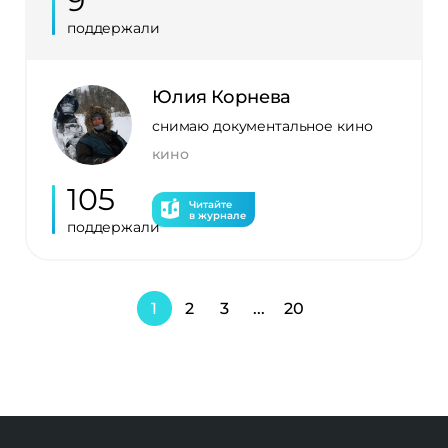
9
поддержали
Юлия Корнева
снимаю документальное кино
кино
105
Читайте
в журнале
поддержали
1
2
3
...
20