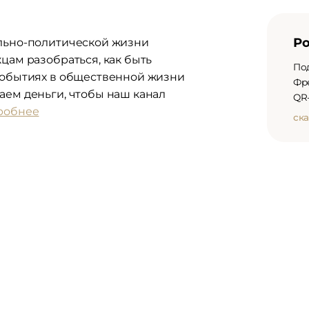
Р
ально-политической жизни
цам разобраться, как быть
По
 событиях в общественной жизни
Фр
аем деньги, чтобы наш канал
QR-
дробнее
ска