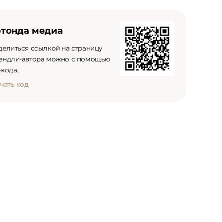
отонда медиа
делиться ссылкой на страницу
ендли-автора можно с помощью
кода.
чать код