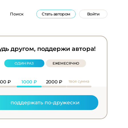
Поиск
Стать автором
Войти
удь другом, поддержи автора!
ОДИН РАЗ
ЕЖЕМЕСЯЧНО
твоя сумма
500
₽
1000
₽
2000
₽
поддержать по-дружески