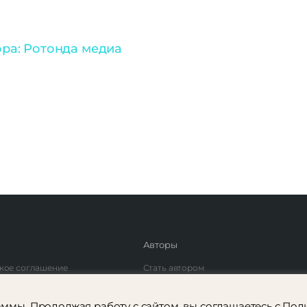
ра: Ротонда медиа
Авторы
кое соглашение
Стать автором
фиденциальности
Найти автора
ммы. Продолжая работу с сайтом, вы соглашаетесь с
Пол
аспространение