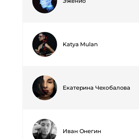
Эженио ⠀
Katya Mulan
Екатерина Чехобалова
Иван Онегин