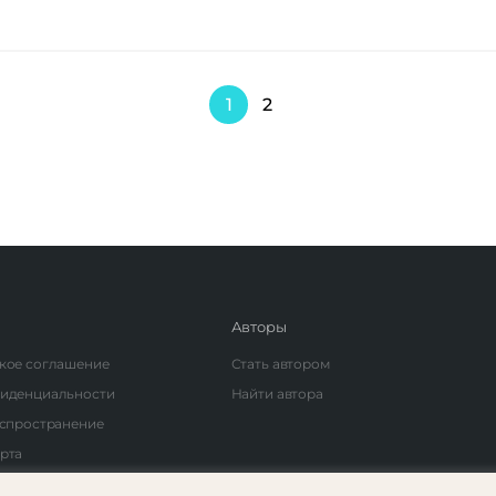
1
2
Авторы
кое соглашение
Стать автором
фиденциальности
Найти автора
аспространение
рта
емесячной подпиской