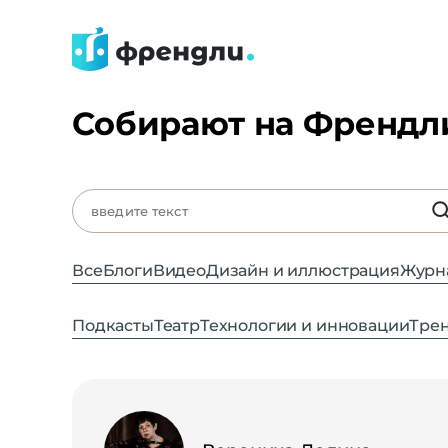
Собирают на Френдл
Все
Блоги
Видео
Дизайн и иллюстрация
Журн
Подкасты
Театр
Технологии и инновации
Трен