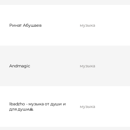
Ринат Абушаев
музыка
Andmagic
музыка
lbadzho - музыка от души и
музыка
для души🙏