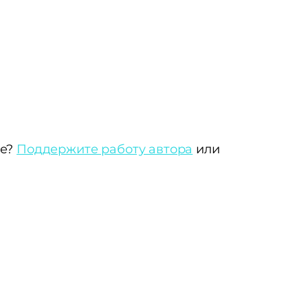
те?
Поддержите работу автора
или