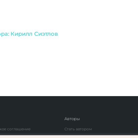
ра: Кирилл Сиэтлов
Авторы
кое соглашение
Стать автором
фиденциальности
Найти автора