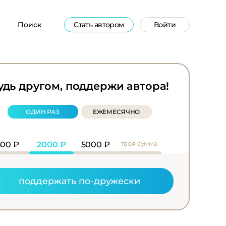
Поиск
Стать автором
Войти
удь другом, поддержи автора!
ОДИН РАЗ
ЕЖЕМЕСЯЧНО
твоя сумма
500
₽
2000
₽
5000
₽
поддержать по-дружески