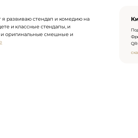
Ки
т я развиваю стендап и комедию на
ете и классные стендапы, и
По
, и оригинальные смешные и
Фр
е
QR-
ска