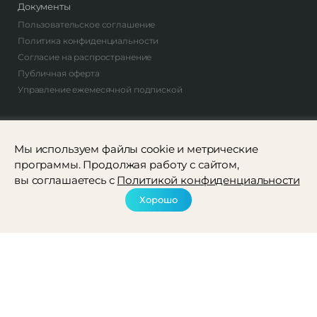
Документы
Пользовательское соглашение
Политика конфиденциальности
Согласие на распространение
Публичная оферта
Управление ежемесячной подпиской
Авторы
Мы используем файлы cookie и метрические
Стать автором
программы. Продолжая работу с сайтом,
Найти автора
вы соглашаетесь с
Политикой конфиденциальности
Хорошо
Рассылка
Соцсети
Френдли ® 2022-2026