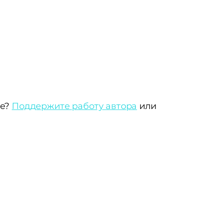
те?
Поддержите работу автора
или